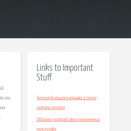
Links to Important
Stuff
ой
ма или
Теория большого взрыва 1 сезон
тых
скачать торрент
,
Образец ходатайства о назначении
полиграфа