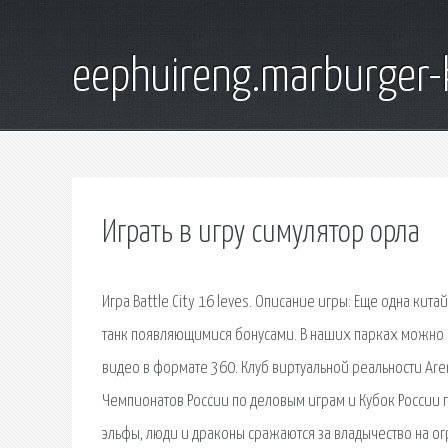
eephuireng.marburger-
Играть в игру симулятор орла
Игра Battle City 16 leves. Описание игры: Еще одна кита
танк появляющимися бонусами. В наших парках можно по
видео в формате 360. Клуб виртуальной реальности Are
Чемпионатов России по деловым играм и Кубок России п
эльфы, люди и драконы сражаются за владычество на о