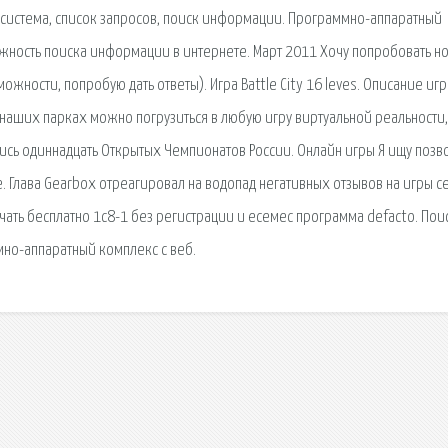
я сиcтема, список запросов, поиск информации. Программно-аппаратный
ность поиска информации в интернете. Март 2011 Хочу попробовать н
жности, попробую дать ответы). Игра Battle City 16 leves. Описание игр
 В наших парках можно погрузиться в любую игру виртуальной реальности,
ялись одиннадцать Открытых Чемпионатов России. Онлайн игры Я ищу позв
е. Глава Gearbox отреагировал на водопад негативных отзывов на игры с
чать бесплатно 1с8-1 без регистрации и есемес программа defacto. Пои
мно-аппаратный комплекс с веб.