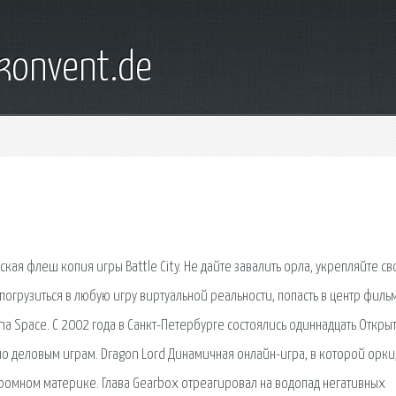
konvent.de
йская флеш копия игры Battle City. Не дайте завалить орла, укрепляйте св
грузиться в любую игру виртуальной реальности, попасть в центр филь
na Space. С 2002 года в Санкт-Петербурге состоялись одиннадцать Откры
о деловым играм. Dragon Lord Динамичная онлайн-игра, в которой орки
громном материке. Глава Gearbox отреагировал на водопад негативных