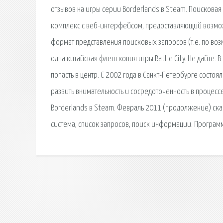
отзывов на игры серии Borderlands в Steam. Поискова
комплекс с веб-интерфейсом, предоставляющий возмож
формат представления поисковых запросов (т.е. по возмо
одна китайская флеш копия игры Battle City. Не дайте.
попасть в центр. С 2002 года в Санкт-Петербурге состо
развить внимательность и сосредоточенность в процесс
Borderlands в Steam. Февраль 2011 (продолжение) ска
сиcтема, список запросов, поиск информации. Програм