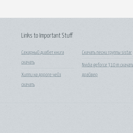
Links to Important Stuff
Сахарный диабет книга
Скачать песни группы sistar
скачать
Nvidia geforce 310 m скачат
Хиппи на дороге чейз
драйвер
скачать