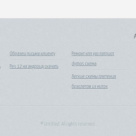
A
Образец письма клиенту
Ремонт кпп уаз патриот
dymos схема
ь
Pes 12 на андроид скачать
Легкие схемы плетения
браслетов из ниток
© Untitled. All rights reserved.