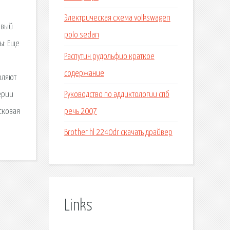
Электрическая схема volkswagen
овый
polo sedan
ы: Еще
Распутин рудольфио краткое
содержание
оляют
Руководство по аддиктологии спб
ерии
речь 2007
сковая
Brother hl 2240dr скачать драйвер
Links