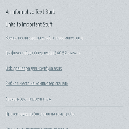
An Informative Text Blurb
Links to Important Stuff
Ваенга песня снег на моей голове минусовка
Графический драйвер nvidia 340 52 скачать
Usb драйвера для ноутбука asus
Рыбное место на компьютер скачать
Скачать брат торрент mp4
Презентация по биологии на тему грибы