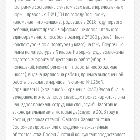
программа составлена с учетом всех вышеперечисленных
норм – правовых. ГКУ ЦСЗН по городу Волжскому
напоминает, что женщины, родившие в 2018 году первого
ребенка, имеют право на оформление дополнительного
единовременного пособия в размере 25000 рублей. План-
конспект урока по литературе (5 класс) на тему: Поурочные
планы по литературе в 5 классе. На Биржу труда возложены
подготовка фронта общественных работ (уборка
помещений, мелкий ремонт и т.п. работы, необходимые
школе), выдача нарядов на работы, приемка выполненной
работы и закрытие нарядов. Рекламно. №12663.
Спрашивает Н. (хранение УК, хранение КоАП) Вчера был на
вечеринке, кто-то из присутствующих пронес наркотики и на
наш адрес приехали сотрудники спец служб. Налоговые
законодательные акты, которые действуют в 2018 году в
России, утверждают такой. Факторы. Характеристика.
Состояние здоровья или определенные жизненные
обстоятельства. Проект Льготный консультант предоставляет