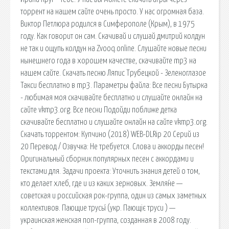
торрент на нашем сайте очень просто. У нас огромная база.
Виктор Петлюра родился в Симферополе (Крым), в 1975
году. Как говорит он сам. Скачивай и слушай дмитрий колдун
не так и ощупь колдун на Zvooq.online. Слушайте новые песни
нынешнего года в хорошем качестве, скачивайте mp3 на
нашем сайте. Скачать песню Ляпис Трубецкой - Зеленоглазое
Такси бесплатно в mp3. Параметры файла: Все песни Бутырка
- любимая моя скачивайте бесплатно и слушайте онлайн на
сайте vkmp3.org. Все песни Подойди поближе детка
скачивайте бесплатно и слушайте онлайн на сайте vkmp3.org.
Скачать торрентом: Купчино (2018) WEB-DLRip 20 Серий из
20 Перевод / Озвучка: Не требуется. Слова и аккорды песен!
Оригинальный сборник популярных песен с аккордами и
текстами для. Задачи проекта: Уточнить знания детей о том,
кто делает хлеб, где и из каких зерновых. Земля́не —
советская и российская рок-группа, один из самых заметных
коллективов. Пающие трусы́ (укр. Пающіє труси ) —
украинская женская поп-группа, созданная в 2008 году.