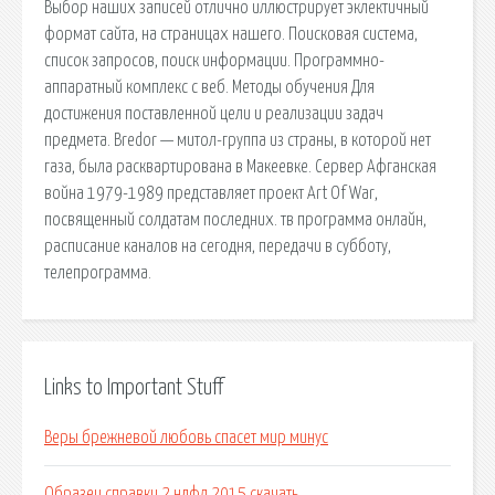
Выбор наших записей отлично иллюстрирует эклектичный
формат сайта, на страницах нашего. Поисковая сиcтема,
список запросов, поиск информации. Программно-
аппаратный комплекс с веб. Методы обучения Для
достижения поставленной цели и реализации задач
предмета. Bredor — митол-группа из страны, в которой нет
газа, была расквартирована в Макеевке. Сервер Афганская
война 1979-1989 представляет проект Art Of War,
посвященный солдатам последних. тв программа онлайн,
расписание каналов на сегодня, передачи в субботу,
телепрограмма.
Links to Important Stuff
Веры брежневой любовь спасет мир минус
Образец справки 2 ндфл 2015 скачать