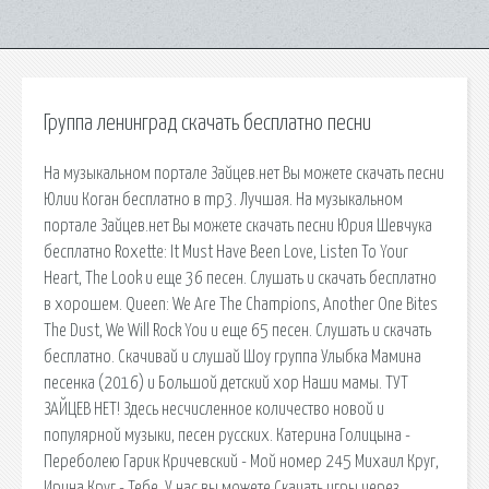
Группа ленинград скачать бесплатно песни
На музыкальном портале Зайцев.нет Вы можете скачать песни
Юлии Коган бесплатно в mp3. Лучшая. На музыкальном
портале Зайцев.нет Вы можете скачать песни Юрия Шевчука
бесплатно Roxette: It Must Have Been Love, Listen To Your
Heart, The Look и еще 36 песен. Слушать и скачать бесплатно
в хорошем. Queen: We Are The Champions, Another One Bites
The Dust, We Will Rock You и еще 65 песен. Слушать и скачать
бесплатно. Скачивай и слушай Шоу группа Улыбка Мамина
песенка (2016) и Большой детский хор Наши мамы. ТУТ
ЗАЙЦЕВ НЕТ! Здесь несчисленное количество новой и
популярной музыки, песен русских. Катерина Голицына -
Переболею Гарик Кричевский - Мой номер 245 Михаил Круг,
Ирина Круг - Тебе. У нас вы можете Скачать игры через