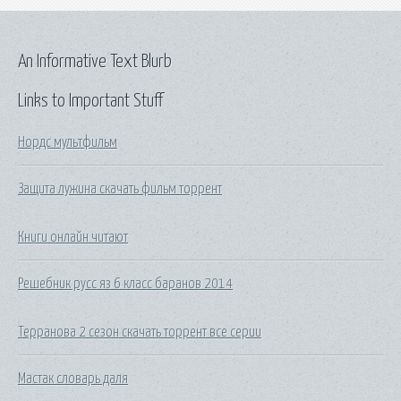
An Informative Text Blurb
Links to Important Stuff
Нордс мультфильм
Защита лужина скачать фильм торрент
Книги онлайн читают
Решебник русс яз 6 класс баранов 2014
Терранова 2 сезон скачать торрент все серии
Мастак словарь даля