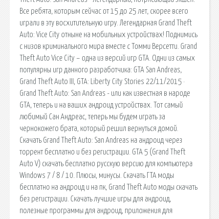
Все ребята, которым сейчас от 15 до 25 лет, скорее всего
играли в эту восхитительную игру. Легендарная Grand Theft
Auto: Vice City отныне на мобильных устройствах! Поднимись
с низов криминального мира вместе с Томми Версетти. Grand
Theft Auto Vice City – одна из версий игр GTA. Одни из самых
популярны игр данного разработчика: GTA San Andreas,
Grand Theft Auto III, GTA: Liberty City Stories 22/11/2015 ·
Grand Theft Auto: San Andreas - или как известная в народе
GTA, теперь и на ваших андроид устройствах. Тот самый
любимый Сан Андреас, теперь мы будем играть за
чернокожего брата, который решил вернуться домой.
Скачать Grand Theft Auto: San Andreas на андроид через
торрент бесплатно и без регистрации. GTA 5 (Grand Theft
Auto V) скачать бесплатно русскую версию для компьютера
Windows 7 / 8 / 10. Плюсы, минусы. Скачать ГТА моды
бесплатно на андроид и на пк, Grand Theft Auto моды скачать
без регистрации. Скачать лучшие игры для андроид,
полезные программы для андроид, приложения для