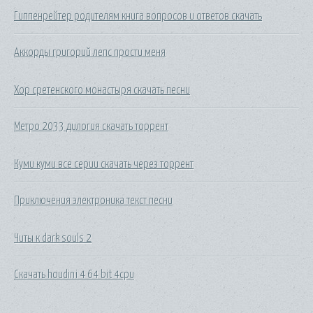
Гиппенрейтер родителям книга вопросов и ответов скачать
Аккорды григорий лепс прости меня
Хор сретенского монастыря скачать песни
Метро 2033 дилогия скачать торрент
Куми куми все серии скачать через торрент
Приключения электроника текст песни
Читы к dark souls 2
Скачать houdini 4 64 bit 4cpu