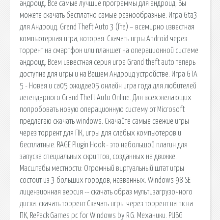
андроид. Все самые лучшие программы для андроид. Вы
можете скачать бесплатно самые разнообразные. Игра Gta3
для Андроид. Grand Theft Auto 3 (Гта) – всемирно известная
компьютерная игра, которая. Cкачать игры Android через
торрент на смартфон или планшет на операционной системе
андроид. Всем известная серия игра Grand theft auto теперь
доступна для игры и на Вашем Андроид устройстве. Игра GTA
5 - Новая и са05 ожидае05 онлайн игра года для любителей
легендарного Grand Theft Auto Online. Для всех желающих
попробовать новую операционную систему от Microsoft
предлагаю скачать windows. Скачайте самые свежие игры
через торрент для ПК, игры для слабых компьютеров и
бесплатные. RAGE Plugin Hook - это небольшой плагин для
запуска специальных скриптов, созданных на движке.
Масштабы местности: Огромный виртуальный штат игры
состоит из 3 больших городов, названных. Windows 98 SE
лицензионная версия -- скачать образ мультизагрузочного
диска. скачать торрент Скачать игры через торрент на пк на
ПК, RePack Games pc for Windows by R.G. Механики. PUBG