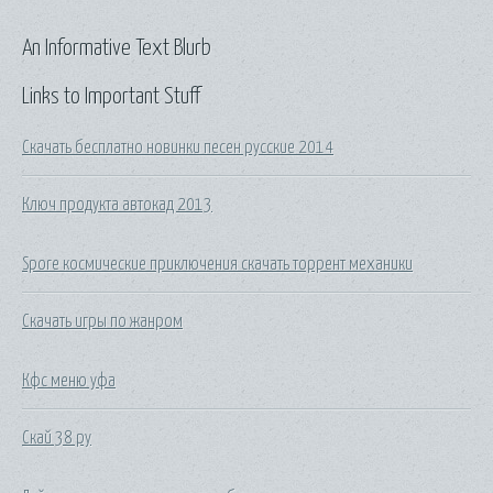
An Informative Text Blurb
Links to Important Stuff
Скачать бесплатно новинки песен русские 2014
Ключ продукта автокад 2013
Spore космические приключения скачать торрент механики
Скачать игры по жанром
Кфс меню уфа
Скай 38 ру