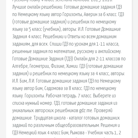
Лучшие онлайн решебники. Готовые домашние задания ГДЗ
по Немецкому языку автор Горизонты, Аверин за 6 класс. ГДЗ
(готовые домашние задания) и решебник по немецкому
языку за 5 класс (учебник), авторы: И.Л. Готовые Домашние
Задания 4 класс. Решебники и Ответы ко всем домашним
заданиям, для всех. Спиши ГДЗ по урокам для 1-11 класса,
решенные задания по математике, русскому и английскому.
Готовые Домашние Задания (ГДЗ) Онлайн для 2-11 классов по
Алгебре, Геометрии, Физике, Химии. ГДЗ (готовые домашние
задания) и решебник по немецкому языку за 4 класс, авторы:
И.Л. Бим, Л.И. Готовые домашние задания ГДЗ по Немецкому
языку автор Бим, Садомова за 8 класс. ГДЗ по немецкому
языку. Горизонты. Рабочая тетрадь. 7 класс. Выберете из
списка нужный номер. ГДЗ, готовые домашние задания из
уникальных авторских решебников gdz.me. Проверяй
домашние. Тридцатая школа - каталог готовых домашних
заданий по различным общеобразовательным. Решения и
ГДЗ Немецкий язык 4 класс Бим, Рыжова - Учебник часть 1, 2