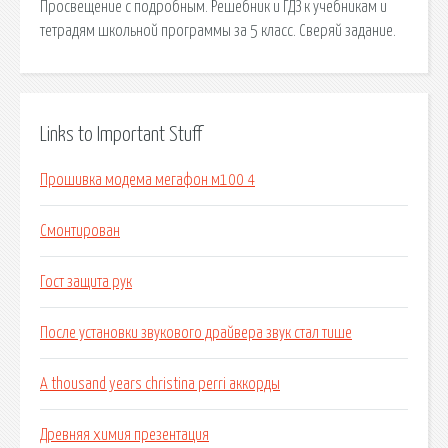
Просвещение с подробным. Решебник и ГДЗ к учебникам и
тетрадям школьной программы за 5 класс. Сверяй задание.
Links to Important Stuff
Прошивка модема мегафон м100 4
Смонтирован
Гост защита рук
После установки звукового драйвера звук стал тише
A thousand years christina perri аккорды
Древняя химия презентация