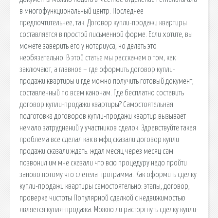
в многофункциональный центр. Последнее
предпочтительнее, так. Договор купли-продажи квартиры
составляется в простой письменной форме. Если хотите, вы
можете заверить его у нотариуса, но делать это
необязательно. В этой статье мы расскажем о том, как
заключают, а главное – где оформить договор купли-
продажи квартиры и где можно получить готовый документ,
составленный по всем канонам. Где бесплатно составить
договор купли-продажи квартиры? Самостоятельная
подготовка договоров купли-продажи квартир вызывает
немало затруднений у участников сделок. Здравствуйте такая
проблема все сделал как в мфц сказали договор купли
продажи сказали ждать. ждал месяц через месяц сам
позвонил им мне сказали что всю процедуру надо пройти
заново.потому что слетела программа. Как оформить сделку
купли-продажи квартиры самостоятельно: этапы, договор,
проверка чистоты Популярной сделкой с недвижимостью
является купля-продажа. Можно ли расторгнуть сделку купли-