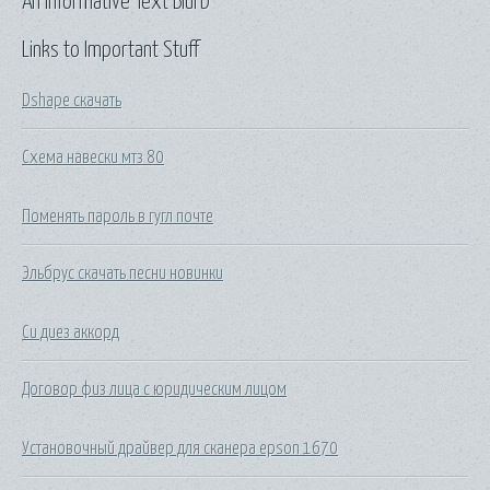
An Informative Text Blurb
Links to Important Stuff
Dshape скачать
Схема навески мтз 80
Поменять пароль в гугл почте
Эльбрус скачать песни новинки
Си диез аккорд
Договор физ лица с юридическим лицом
Установочный драйвер для сканера epson 1670