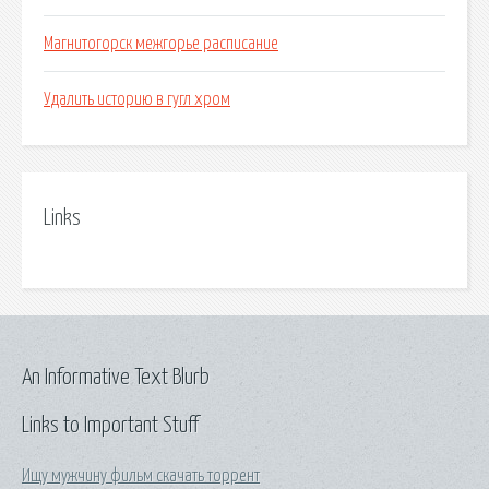
Магнитогорск межгорье расписание
Удалить историю в гугл хром
Links
An Informative Text Blurb
Links to Important Stuff
Ищу мужчину фильм скачать торрент