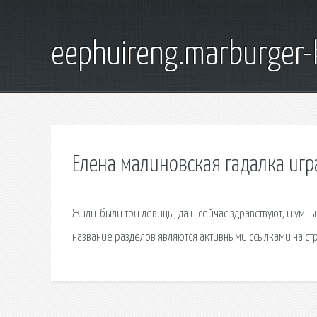
eephuireng.marburger-
Елена малиновская гадалка игра
Жили-были три девицы, да и сейчас здравствуют, и умные
название разделов являются активными ссылками на ст