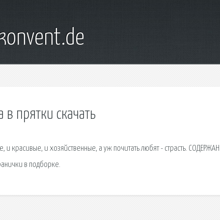
konvent.de
 в прятки скачать
, и красивые, и хозяйственные, а уж почитать любят - страсть. СОДЕРЖАН
ранички в подборке.