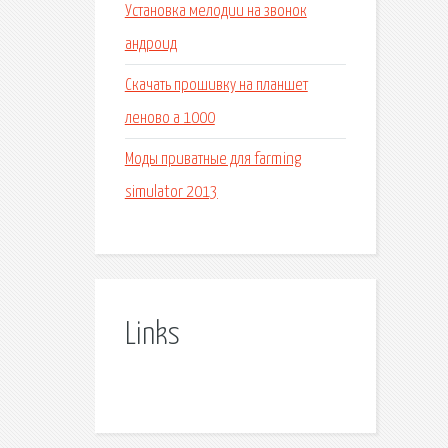
Установка мелодии на звонок
андроид
Скачать прошивку на планшет
леново а 1000
Моды приватные для farming
simulator 2013
Links