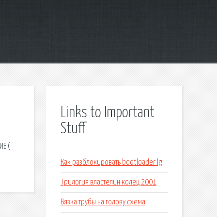
Links to Important
Stuff
ИЕ (
Как разблокировать bootloader lg
Трилогия властелин колец 2001
Вязка трубы на голову схема