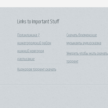
Links to Important Stuff
Поликлиника 7
Скачать бременские
нижегородский район
музыканты аудиосказка
нижний новгород
Умереть чтобы жить скачать
расписание
торрент
Киркоров торрент скачать