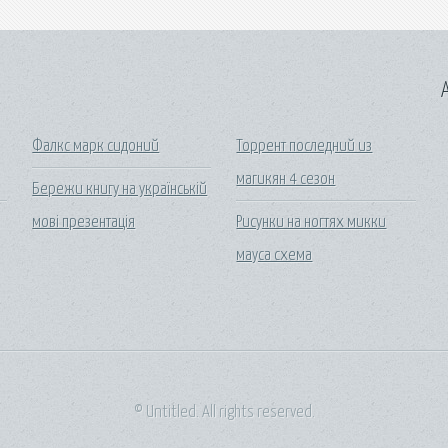
A
Фалкс марк сидоний
Торрент последний из
магикян 4 сезон
Бережи книгу на українській
мові презентація
Рисунки на ногтях микки
мауса схема
© Untitled. All rights reserved.