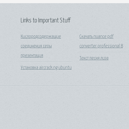
Links to Important Stuff
Кислородсодержащие
Скачать nuance pdf
соединения серы
converter professional 8
презентация
Текст песня лиза
Установка aircrack ng ubuntu