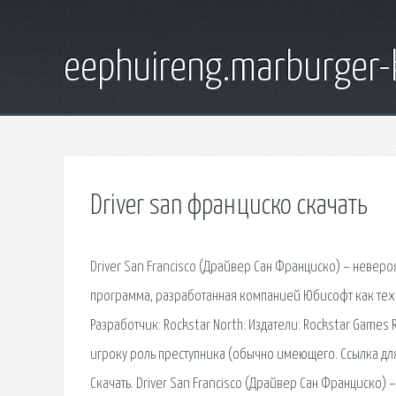
eephuireng.marburger-
Driver san франциско скачать
Driver San Francisco (Драйвер Сан Франциско) – неве
программа, разработанная компанией Юбисофт как техн
Разработчик: Rockstar North: Издатели: Rockstar Game
игроку роль преступника (обычно имеющего. Ссылка для 
Скачать. Driver San Francisco (Драйвер Сан Франциско