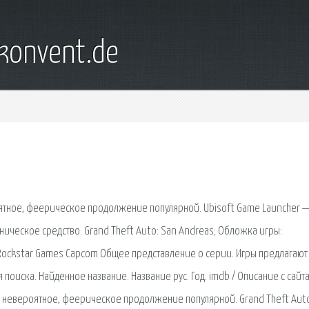
konvent.de
роятное, феерическое продолжение популярной. Ubisoft Game Launcher —
ическое средство. Grand Theft Auto: San Andreas; Обложка игры:
s Rockstar Games Capcom Общее представление о серии. Игры предлагают
поиска. Найденное название. Название рус. Год. imdb / Описание с сайта
) – невероятное, феерическое продолжение популярной. Grand Theft Aut