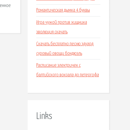
денное
Романтическая дымка 4 буквы
Игра чужой против хищника
эволюция скачать
Скачать бесплатно песню эдуард
суровый овощи бондюэль
Расписание электричек с
балтийского вокзала до петергофа
Links