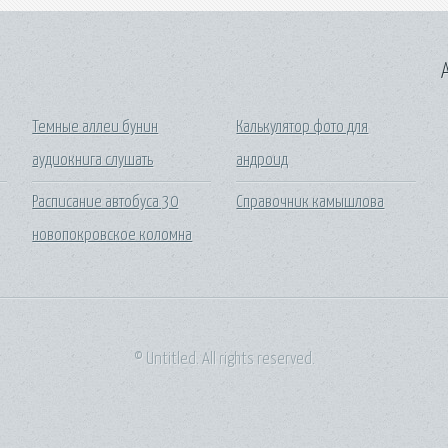
A
Темные аллеи бунин
Калькулятор фото для
аудиокнига слушать
андроид
Расписание автобуса 30
Справочник камышлова
новопокровское коломна
© Untitled. All rights reserved.