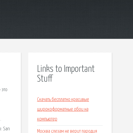
Links to Important
Stuff
 это
Скачать бесплатно красивые
широкоформатные обои на
.
компьютер
o: San
Москва слезам не верит пародия