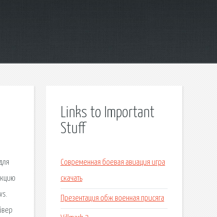
Links to Important
Stuff
для
Современная боевая авиация игра
укцию
скачать
ws.
Презентация обж военная присяга
айвер