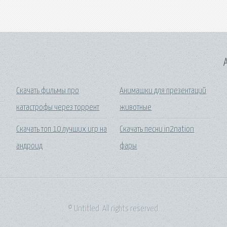
A
Скачать фильмы про
Анимашки для презентаций
катастрофы через торрент
животные
Скачать топ 10 лучших игр на
Скачать песни in2nation
андроид
фары
© Untitled. All rights reserved.