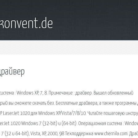
konvent.de
драйвер
истема : Windows XP, 7, 8. Примечание : драйвер. Вышел обновленный
орый вы сможете скачать без. Бесплатные драйвера, а также программы 
P LaserJet 1020 для Windows XP/Vista/7/8/10. Читайте пошаговую инстр
erJet 1020 Windows 7 (32-bit) и (64-bit). Операционная система : Windo
7 (32 и 64-bit), Vista, XP, 2000, 98 Техподдержка www.chernila.com. Др