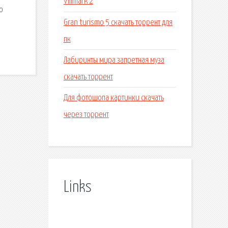
Villmark 2
о
Gran turismo 5 скачать торрент для
пк
Лабиринты мира запретная муза
скачать торрент
Для фотошопа картинки скачать
через торрент
Links