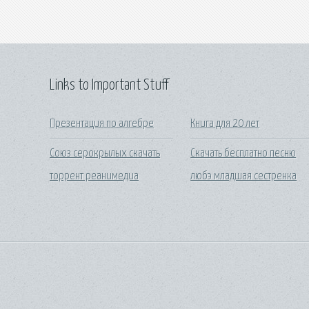
Links to Important Stuff
Презентация по алгебре
Книга для 20 лет
Союз серокрылых скачать
Скачать бесплатно песню
торрент реанимедиа
любэ младшая сестренка