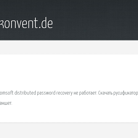
konvent.de
msoft distributed password recovery не работает. Скачать русификато
ланшет.