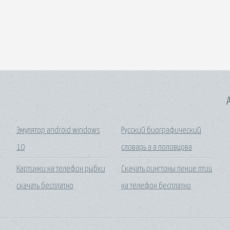
A
Эмулятор android windows
Русский биографический
10
словарь а а половцова
Картинки на телефон рыбки
Скачать рингтоны пение птиц
скачать бесплатно
на телефон бесплатно