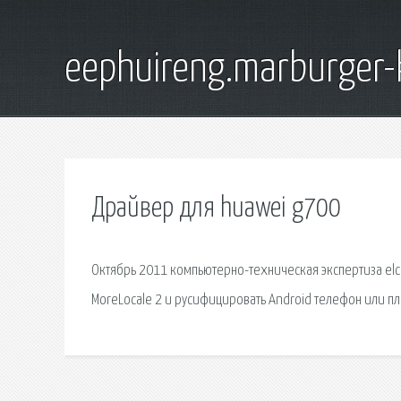
eephuireng.marburger-
Драйвер для huawei g700
Октябрь 2011 компьютерно-техническая экспертиза elco
MoreLocale 2 и русифицировать Android телефон или п