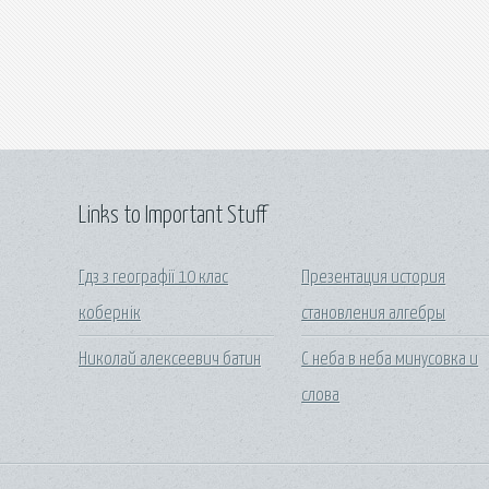
Links to Important Stuff
Гдз з географії 10 клас
Презентация история
кобернік
становления алгебры
Николай алексеевич батин
С неба в неба минусовка и
слова