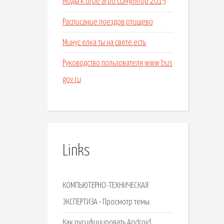
Моды к игре агро симулятор 2015
Расписание поездов ртищево
Минус елка ты на свете есть
Руководство пользователя www bus
gov ru
Links
КОМПЬЮТЕРНО-ТЕХНИЧЕСКАЯ
ЭКСПЕРТИЗА • Просмотр темы.
Как русифицировать Android.