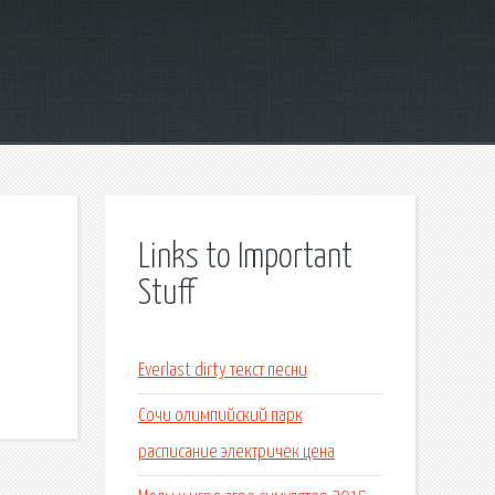
Links to Important
Stuff
р
Everlast dirty текст песни
Сочи олимпийский парк
расписание электричек цена