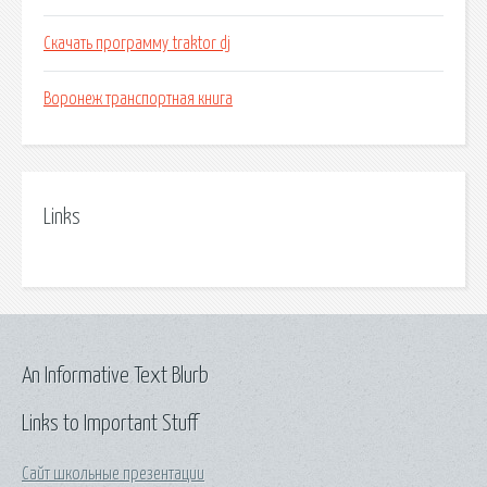
Скачать программу traktor dj
Воронеж транспортная книга
Links
An Informative Text Blurb
Links to Important Stuff
Сайт школьные презентации