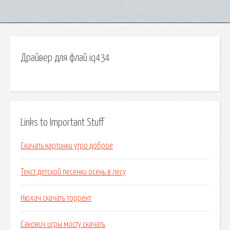
Драйвер для флай iq434
Links to Important Stuff
Скачать картинки утро доброе
Текст детской песенки осень в лесу
Нюхач скачать торрент
Сакович игры мосту скачать