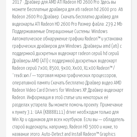
2017 · Драйвер для AMD ATI Radeon HD 2600 Pro Здесь вы
можете бесплатные драйвера для ati radeon hd 2600 pro. Ati
Radeon 2600 Pro Драйвер. Скачать бесплатно драйвер для
видеокарты ATI Radeon HD 2600 Pro Размер файла: 239.2 Mb
Поддерживаемые Операционные Системы: Windows
Автоматическое обнаружение графики Radeon™ и установка
графических драйверов для Windows. Драйверы amd (ati) с
поддержкой дискретных видеокарт radeon серий hd серий
Драйверы AMD (ATI) с поддержкой дискретных видеокарт
Radeon серий 7x00, 8500, 9x00, Xx00, X1x00 Radeon™ /
ˈreɪdiːɒn / — торговая марка графических процессоров,
оперативной памяти Скачать бесплатно Драйвер видео AMD
Radeon Video Card Drivers for Windows XP. Драйвер видеокарт
Radeon. Информация в этой статье или некоторых её
разделах устарела. Вы можете помочь проекту. Примечание
к пункту 3.1: UAA (KB888111) driver необходим только для
Win Xp и одинаков для всех ноутбуков. Если вы — обладатель
старой видеокарты, например, Radeon HD 5000 и ниже, то
название этого. Auto-Detect and Install Radeon™ Graphics