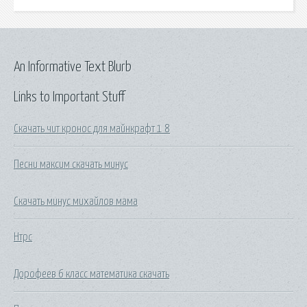
An Informative Text Blurb
Links to Important Stuff
Скачать чит кронос для майнкрафт 1 8
Песни максим скачать минус
Скачать минус михайлов мама
Нтрс
Дорофеев 6 класс математика скачать