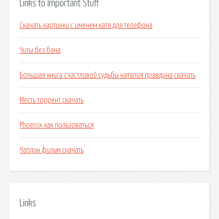
Links to Important Stuff
Скачать картинки с именем катя для телефона
Читы без бана
Большая книга счастливой судьбы наталия правдина скачать
Месть торрент скачать
Phoenix как пользоваться
Чаплин фильм скачать
Links