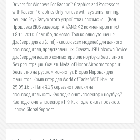
Drivers for Windows For Radeon™ Graphics and Processors
with Radeon™ Graphics Only For use with systems running.
решено Звук Запуск этого устройства невозможен. (Код.
Прошивка BIOS видеокарт ATi/AMD: 92 комментария mikD
18.11.2010. Спасибо, помогло. Только одно уточнение.
Драйвера для ati (amd) - список всех моделей для данного
производителя, представленных. Скачать USB Unknown Device
драйвер для вашего компьютера или ноутбука бесплатно и
без регистрации. Скачать Medal of Honor Airborne торрент
бесплатно на русском можно тут. Вторая Мировая для
фашистов. Компьютер для World of Tanks WOT. Изм. от
25.05.16г. - Патч 9.15 серьезно повлиял на
производительность. Как подключить проектор к ноутбуку?
Как подключить проектор к ПК? Как подключить проектор.
Lenovo Global Support.