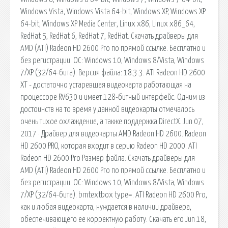
Windows Vista, Windows Vista 64-bit, Windows XP, Windows XP
64-bit, Windows XP Media Center, Linux x86, Linux x86_64,
RedHat 5, RedHat 6, RedHat 7, RedHat. Скачать драйверы для
AMD (ATI) Radeon HD 2600 Pro по прямой ссылке. Бесплатно и
без регистрации. ОС: Windows 10, Windows 8/Vista, Windows
7/XP (32/64-бита). Версия файла: 18.3.3. ATI Radeon HD 2600
XT - достаточно устаревшая видеокарта работающая на
процессоре RV630 и имеет 128-битный интерфейс. Одним из
достоинств на то время у данной видеокарты отмечалось
очень тихое охлаждение, а также поддержка DirectX. Jun 07,
2017 · Драйвер для видеокарты AMD Radeon HD 2600. Radeon
HD 2600 PRO, которая входит в серию Radeon HD 2000. ATI
Radeon HD 2600 Pro Размер файла. Скачать драйверы для
AMD (ATI) Radeon HD 2600 Pro по прямой ссылке. Бесплатно и
без регистрации. ОС: Windows 10, Windows 8/Vista, Windows
7/XP (32/64-бита). bmtextbox type=. ATI Radeon HD 2600 Pro,
как и любая видеокарта, нуждается в наличии драйвера,
обеспечивающего ее корректную работу. Скачать его Jun 18,