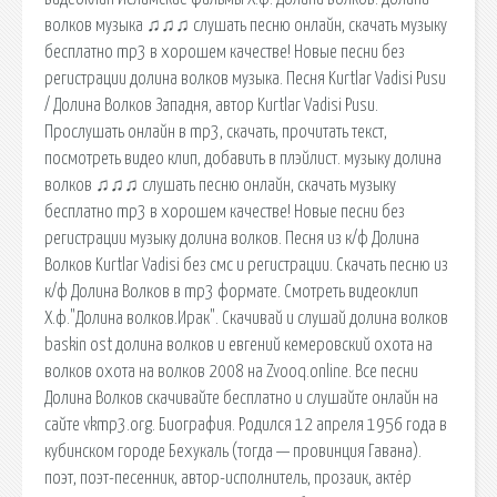
волков музыка ♫♫♫ слушать песню онлайн, скачать музыку
бесплатно mp3 в хорошем качестве! Новые песни без
регистрации долина волков музыка. Песня Kurtlar Vadisi Pusu
/ Долина Волков Западня, автор Kurtlar Vadisi Pusu.
Прослушать онлайн в mp3, скачать, прочитать текст,
посмотреть видео клип, добавить в плэйлист. музыку долина
волков ♫♫♫ слушать песню онлайн, скачать музыку
бесплатно mp3 в хорошем качестве! Новые песни без
регистрации музыку долина волков. Песня из к/ф Долина
Волков Kurtlar Vadisi без смс и регистрации. Скачать песню из
к/ф Долина Волков в mp3 формате. Смотреть видеоклип
Х.ф."Долина волков.Ирак". Скачивай и слушай долина волков
baskin ost долина волков и евгений кемеровский охота на
волков охота на волков 2008 на Zvooq.online. Все песни
Долина Волков скачивайте бесплатно и слушайте онлайн на
сайте vkmp3.org. Биография. Родился 12 апреля 1956 года в
кубинском городе Бехукаль (тогда — провинция Гавана).
поэт, поэт-песенник, автор-исполнитель, прозаик, актёр