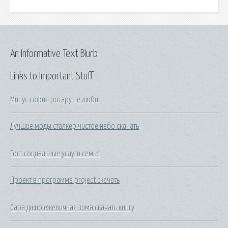
An Informative Text Blurb
Links to Important Stuff
Минус софия ротару не люби
Лучшие моды сталкер чистое небо скачать
Гост социальные услуги семье
Проект в программе project скачать
Сара джио ежевичная зима скачать книгу