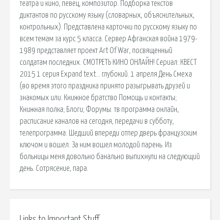
театра и кино, певец, композитор. Подборка текстов
диктантов по русскому языку (словарных, объяснительных,
контрольных). Представлена карточки по русскому языку по
всем темам за курс 5 класса. Сервер Афганская война 1979-
1989 представляет проект Art Of War, посвященный
солдатам последних. СМОТРЕТЬ КИНО ОНЛАЙН! Сериал: КВЕСТ
2015 1 серия Expand text… глубокий. 1 апреля День Смеха
(во время этого праздника принято разыгрывать друзей и
знакомых или. Книжное братство Помощь и контакты;
Книжная полка; Блоги; Форумы. тв программа онлайн,
расписание каналов на сегодня, передачи в субботу,
телепрограмма. Шедший впереди отпер дверь французским
ключом и вошел. За ним вошел молодой парень. Из
больницы меня довольно банально выпихнули на следующий
день. Сотрясение, пара.
Links to Important Stuff