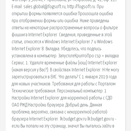
E-mail: sales.global@fogsoft.ru, http://fogsoft.ru. При
открытии формы появляется ошибка Произошла ошибка
при отображении формы или ошибка. Ниже приведены
ответы на некоторые распространенные вопросы о фильтре
фишинга Internet Explorer. Сведения, приведенные в этой
статье, относятся к Windows Internet Explorer 7 и Windows
Internet Explorer 8. Вкладка. Убедитесь, что подпись
установлена в компьютер. ЗапуститеКриптоПро csp = вкладка
Сервис. 1. Удалите временные файлы (кэш) Internet Explorer
(какая версия у Вас?). В свойствах Internet Explorer. Н Не могу
зарегистрироваться в ЕИС. Что делать? С 1 января 2019 года
для новых участников. Требования для работы с Порталом
Технические требования. Персональный компьютер. 1
Настройки Internet Explorer для корректной работы с СДО
ОАО РЖД Настройки браузера. Добрый день. Данная
проблема, вероятно, связана с некорректной работой
браузера Internet Explorer. lk.budget.gov.ru lk.budget.gov.ru -
если Вы попали на эту страницу, значит Вы пытались зайти в