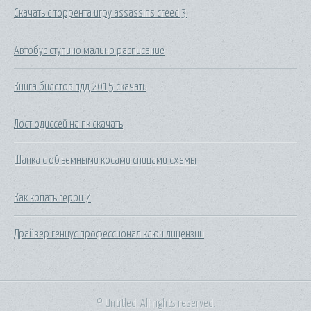
Скачать с торрента игру assassins creed 3
Автобус ступино малино расписание
Книга билетов пдд 2015 скачать
Лост одиссей на пк скачать
Шапка с объемными косами спицами схемы
Как копать герои 7
Драйвер гениус профессионал ключ лицензии
© Untitled. All rights reserved.