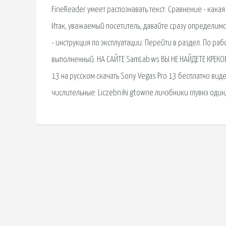
FineReader умеет распознавать текст. Сравнение - как
Итак, уважаемый посетитель, давайте сразу определимся
- инструкция по эксплуатации. Перейти в раздел. По ра
выполненный. НА САЙТЕ SamLab.ws ВЫ НЕ НАЙДЕТЕ КРЕКО
13 на русском скачать Sony Vegas Pro 13 бесплатно вид
числительные: Liczebniki gtowne личэбники глувнэ один,