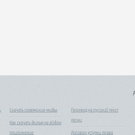
A
ь
Скачать славянские мифы
Перевод на русский текст
песни
Как скачать фильм на айфон
приложение
Договор уступки права