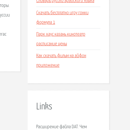
Словарь русско арабского языка
торы.
Скачать бесплатно игру гонки
куссии
формула 1
Парк хаус казань кинотеатр
егас
расписание цены
Как скачать фильм на айфон
приложение
Links
Расширение файла DAT. Чем