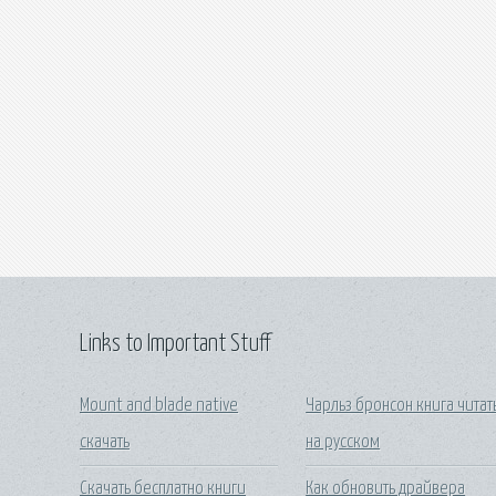
Links to Important Stuff
Mount and blade native
Чарльз бронсон книга читат
скачать
на русском
Скачать бесплатно книги
Как обновить драйвера