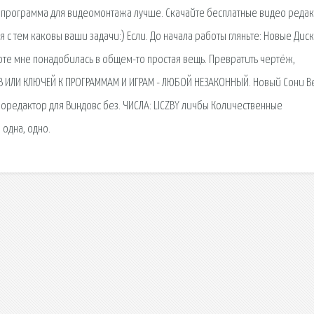
ая программа для видеомонтажа лучше. Скачайте бесплатные видео редак
 с тем каковы ваши задачи:) Если. До начала работы гляньте: Новые Дис
боте мне понадобилась в общем-то простая вещь. Превратить чертёж,
В ИЛИ КЛЮЧЕЙ К ПРОГРАММАМ И ИГРАМ - ЛЮБОЙ НЕЗАКОННЫЙ. Новый Сони В
еоредактор для Виндовс без. ЧИСЛА: LICZBY личбы Количественные
 одна, одно.