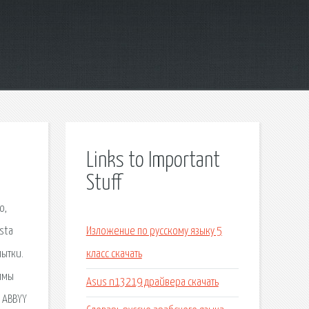
Links to Important
Stuff
o,
sta
Изложение по русскому языку 5
пытки.
класс скачать
ммы
Asus n13219 драйвера скачать
 ABBYY