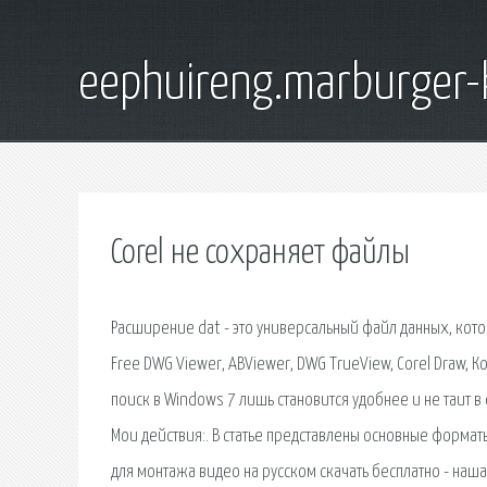
eephuireng.marburger-
Corel не сохраняет файлы
Расширение dat - это универсальный файл данных, кот
Free DWG Viewer, ABViewer, DWG TrueView, Corel Draw, К
поиск в Windows 7 лишь становится удобнее и не таит в 
Мои действия:. В статье представлены основные форма
для монтажа видео на русском скачать бесплатно - наш