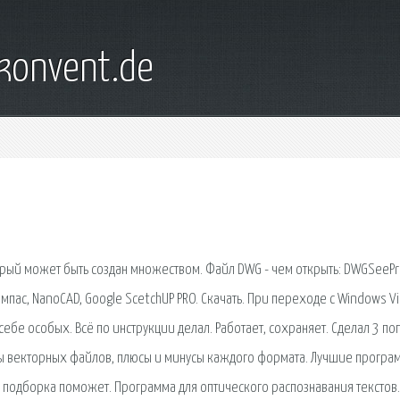
konvent.de
орый может быть создан множеством. Файл DWG - чем открыть: DWGSeePr
омпас, NanoCAD, Google ScetchUP PRO. Скачать. При переходе с Windows Vi
себе особых. Всё по инструкции делал. Работает, сохраняет. Сделал 3 по
ты векторных файлов, плюсы и минусы каждого формата. Лучшие програ
а подборка поможет. Программа для оптического распознавания текстов.