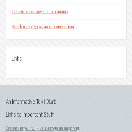
Скачать книги металлы и сплавы
Bosch maxx 5 схема механическая
Links
An Informative Text Blurb
Links to Important Stuff
Скачать игры 2013 2014 года на андроид