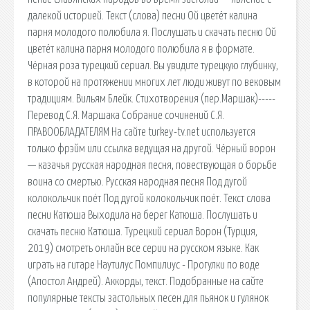
далекой историей. Текст (слова) песни Ой цветёт калина
парня молодого полюбила я. Послушать и скачать песню Ой
цветёт калина парня молодого полюбила я в формате.
Чёрная роза турецкий сериал. Вы увидите турецкую глубинку,
в которой на протяжении многих лет люди живут по вековым
традициям. Вильям Блейк. Стихотворения (пер.Маршак)-----
Перевод С.Я. Маршака Собрание сочинений С.Я.
ПРАВООБЛАДАТЕЛЯМ На сайте turkey-tv.net используется
только фрэйм или ссылка ведущая на другой. Чёрный ворон
— казачья русская народная песня, повествующая о борьбе
воина со смертью. Русская народная песня Под дугой
колокольчик поёт Под дугой колокольчик поёт. Текст слова
песни Катюша Выходила на берег Катюша. Послушать и
скачать песню Катюша. Турецкий сериал Ворон (Турция,
2019) смотреть онлайн все серии на русском языке. Как
играть на гитаре Наутилус Помпилиус - Прогулки по воде
(Апостол Андрей). Аккорды, текст. Подобранные на сайте
популярные тексты застольных песен для пьянок и гулянок