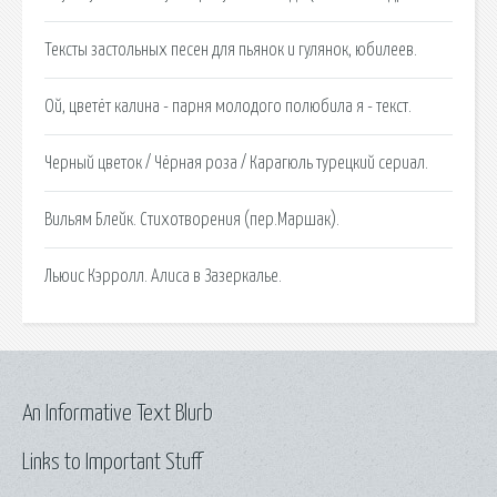
Тексты застольных песен для пьянок и гулянок, юбилеев.
Ой, цветёт калина - парня молодого полюбила я - текст.
Черный цветок / Чёрная роза / Карагюль турецкий сериал.
Вильям Блейк. Стихотворения (пер.Маршак).
Льюис Кэрролл. Алиса в Зазеркалье.
An Informative Text Blurb
Links to Important Stuff