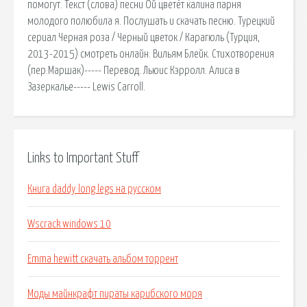
помогут. Текст (слова) песни Ой цветёт калина парня
молодого полюбила я. Послушать и скачать песню. Турецкий
сериал Черная роза / Черный цветок / Карагюль (Турция,
2013-2015) смотреть онлайн. Вильям Блейк. Стихотворения
(пер.Маршак)----- Перевод. Льюис Кэрролл. Алиса в
Зазеркалье----- Lewis Carroll.
Links to Important Stuff
Книга daddy long legs на русском
Wscrack windows 10
Emma hewitt скачать альбом торрент
Моды майнкрафт пираты карибского моря