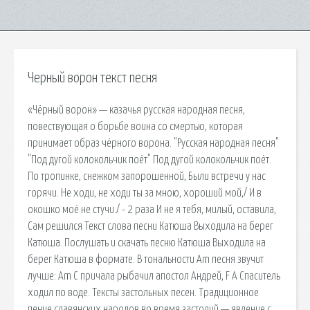
Черный ворон текст песня
«Чёрный ворон» — казачья русская народная песня,
повествующая о борьбе воина со смертью, которая
принимает образ чёрного ворона. "Русская народная песня"
"Под дугой колокольчик поёт" Под дугой колокольчик поёт.
По тропинке, снежком запорошенной, Были встречи у нас
горячи. Не ходи, не ходи ты за мною, хороший мой,/ И в
окошко моё не стучи./ - 2 раза И не я тебя, милый, оставила,
Сам решился Текст слова песни Катюша Выходила на берег
Катюша. Послушать и скачать песню Катюша Выходила на
берег Катюша в формате. В тональности Am песня звучит
лучше: Am С причала рыбачил апостол Андрей, F А Спаситель
ходил по воде. Тексты застольных песен. Традиционное
пение славянских народов во время застолий — явление с