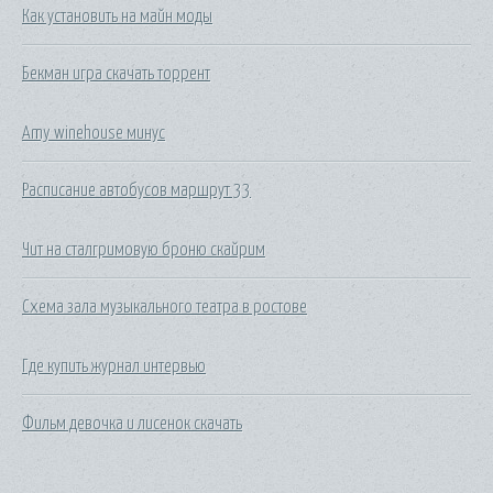
Как установить на майн моды
Бекман игра скачать торрент
Amy winehouse минус
Расписание автобусов маршрут 33
Чит на сталгримовую броню скайрим
Схема зала музыкального театра в ростове
Где купить журнал интервью
Фильм девочка и лисенок скачать