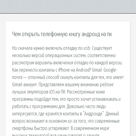
Чем открыть телефонную книгу андроид на пк
Но сначала нужно включить отладку по usb. Существует
несколько версий операционных систем, соответственно
рассмотрим варианты включения отладки по каждой версии.
Как перенести контакты с iPhone на Android? Gmail. Google-
почта — отличный способ скинуть контакты для тех, кто имеет
Gmail-аккаунт. Представляем вашему вниманию рейтинг
лучших эмуляторов iOS на ПК. Рассмотренные ниже
программы подойдут тем, кто просто хочет устанавливать и
работать с программами для. Довольно часто люди
интересуются, где хранятся контакты в "Андроиде". Данный
вопрос возникает в основном из-за того, что современные
смартфоны быстро устаревают. В современном мире
высоких технологий все чаще говорят о защите