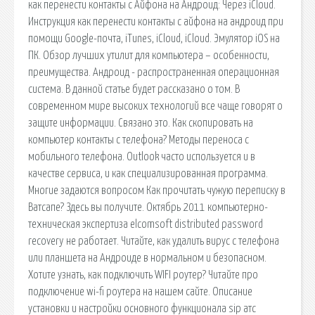
как перенести контакты с Айфона на Андроид: Через iCloud.
Инструкция как перенести контакты с айфона на андроид при
помощи Google-почта, iTunes, iCloud, iCloud. Эмулятор iOS на
ПК. Обзор лучших утилит для компьютера – особенности,
преимущества. Андроид - распространенная операционная
система. В данной статье будет рассказано о том. В
современном мире высоких технологий все чаще говорят о
защите информации. Связано это. Как скопировать на
компьютер контакты с телефона? Методы переноса с
мобильного телефона. Outlook часто используется и в
качестве сервиса, и как специализированная программа.
Многие задаются вопросом Как прочитать чужую переписку в
Ватсапе? Здесь вы получите. Октябрь 2011 компьютерно-
техническая экспертиза elcomsoft distributed password
recovery не работает. Читайте, как удалить вирус с телефона
или планшета на Андроиде в нормальном и безопасном.
Хотите узнать, как подключить WIFI роутер? Читайте про
подключение wi-fi роутера на нашем сайте. Описание
установки и настройки основного функционала sip атс