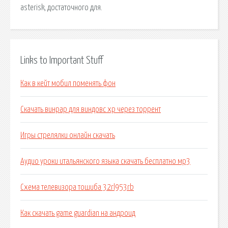
asterisk, достаточного для.
Links to Important Stuff
Как в кейт мобил поменять фон
Скачать винрар для виндовс xp через торрент
Игры стрелялки онлайн скачать
Аудио уроки итальянского языка скачать бесплатно мр3
Схема телевизора тошиба 32rl953rb
Как скачать game guardian на андроид