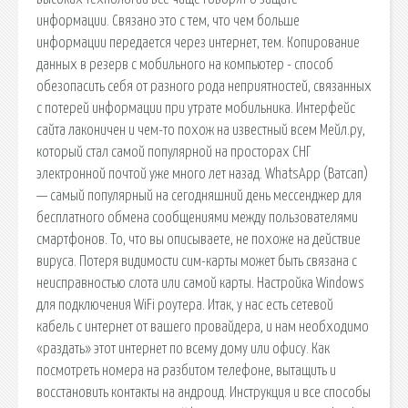
информации. Связано это с тем, что чем больше
информации передается через интернет, тем. Копирование
данных в резерв с мобильного на компьютер - способ
обезопасить себя от разного рода неприятностей, связанных
с потерей информации при утрате мобильника. Интерфейс
сайта лаконичен и чем-то похож на известный всем Мейл.ру,
который стал самой популярной на просторах СНГ
электронной почтой уже много лет назад. WhatsApp (Ватсап)
— самый популярный на сегодняшний день мессенджер для
бесплатного обмена сообщениями между пользователями
смартфонов. То, что вы описываете, не похоже на действие
вируса. Потеря видимости сим-карты может быть связана с
неисправностью слота или самой карты. Настройка Windows
для подключения WiFi роутера. Итак, у нас есть сетевой
кабель с интернет от вашего провайдера, и нам необходимо
«раздать» этот интернет по всему дому или офису. Как
посмотреть номера на разбитом телефоне, вытащить и
восстановить контакты на андроид. Инструкция и все способы