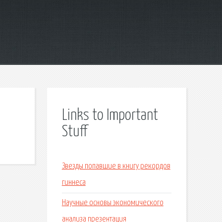
Links to Important
Stuff
Звезды попавшие в книгу рекордов
гиннеса
Научные основы экономического
анализа презентация