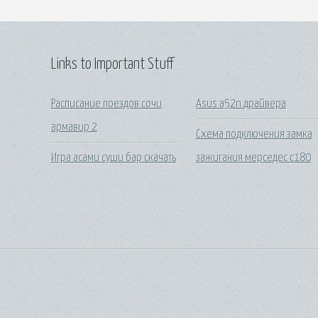
Links to Important Stuff
Расписание поездов сочи
Asus a52n драйвера
армавир 2
Схема подключения замка
Игра асами суши бар скачать
зажигания мерседес с180