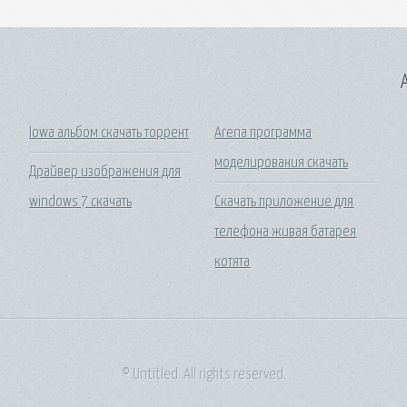
A
Iowa альбом скачать торрент
Arena программа
моделирования скачать
Драйвер изображения для
windows 7 скачать
Скачать приложение для
телефона живая батарея
котята
© Untitled. All rights reserved.