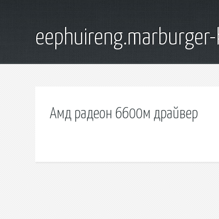
eephuireng.marburger-
Амд радеон 6600м драйвер