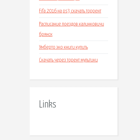
Fifa 2016 на ps3 скачать торрент
Расписание поездов калинковичи
брянск
Умберто эко книги купить
Скачать через торент мультики
Links