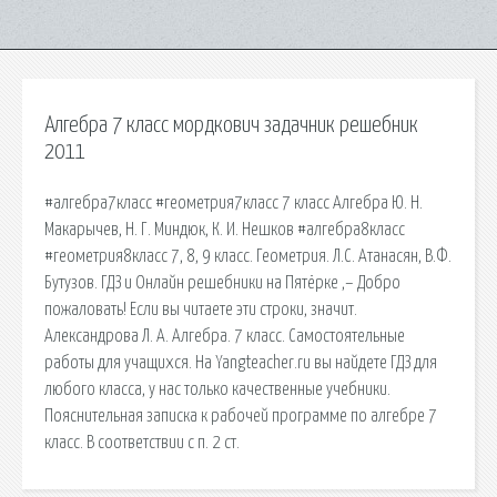
Алгебра 7 класс мордкович задачник решебник
2011
#алгебра7класс #геометрия7класс 7 класс Алгебра Ю. Н.
Макарычев, Н. Г. Миндюк, К. И. Нешков #алгебра8класс
#геометрия8класс 7, 8, 9 класс. Геометрия. Л.С. Атанасян, В.Ф.
Бутузов. ГДЗ и Онлайн решебники на Пятёрке ,– Добро
пожаловать! Если вы читаете эти строки, значит.
Александрова Л. А. Алгебра. 7 класс. Самостоятельные
работы для учащихся. На Yangteacher.ru вы найдете ГДЗ для
любого класса, у нас только качественные учебники.
Пояснительная записка к рабочей программе по алгебре 7
класс. В соответствии с п. 2 ст.