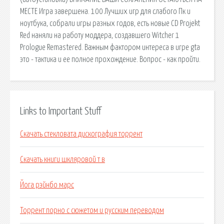
МЕСТЕ Игра завершена. 100 Лучших игр для слабого Пк и
ноутбука, собрали игры разных годов, есть новые CD Projekt
Red наняли на работу моддера, создавшего Witcher 1
Prologue Remastered. Важным фактором интереса в игре gta
это - тактика и ее полное прохождение. Вопрос - как пройти.
Links to Important Stuff
Скачать стекловата дискография торрент
Скачать книги шкляровой т в
Йога рэйнбо марс
Торрент порно с сюжетом и русским переводом