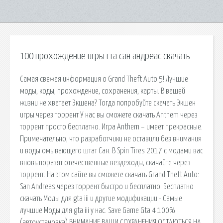
100 прохождение игры гта сан андреас скачать
Самая свежая информация о Grand Theft Auto 5! Лучшие
моды, коды, прохождение, сохранения, карты. В вашей
жизни не хватает Экшена? Тогда попробуйте скачать Экшен
игры через торрент У нас вы сможете скачать Anthem через
торрент просто бесплатно. Игра Anthem – имеет прекрасные.
Примечательно, что разработчики не оставили без внимания
и воды омывающего штат Сан. В Spin Tires 2017 с модами вас
вновь поразят отечественные вездеходы, скачайте через
торрент. На этом сайте вы сможете скачать Grand Theft Auto:
San Andreas через торрент быстро и бесплатно. Бесплатно
скачать Моды для gta iii и другие модификации - Самые
лучшие Моды для gta iii у нас. Save Game Gta 4 100%
(автоустановка) ВНИМАНИЕ ВАШИ СОХРАНЕНИЯ ОСТАЮТЬСЯ НА